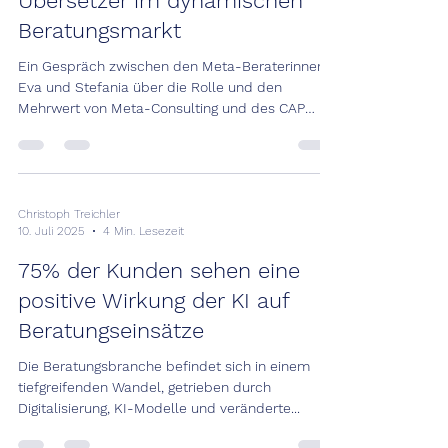
Übersetzer im dynamischen
Beratungsmarkt
Ein Gespräch zwischen den Meta-Beraterinnen
Eva und Stefania über die Rolle und den
Mehrwert von Meta-Consulting und des CAP
Gütesiegels bei der Auswahl von
Beratungsunternehmen Cardea: Wegweiser und
Übersetzer im dynamischen Beratungsmarkt
Eva: Stefania, du bist seit vier Monaten bei
Cardea. Was hat dich überzeugt, einzusteigen?
Christoph Treichler
10. Juli 2025
4 Min. Lesezeit
Stefania: Wir kennen uns seit vielen Jahren und
haben in verschiedenen Projekten erfolgreich
75% der Kunden sehen eine
zusammengearbeitet. Für mich war es eine
positive Wirkung der KI auf
Rückkehr
Beratungseinsätze
Die Beratungsbranche befindet sich in einem
tiefgreifenden Wandel, getrieben durch
Digitalisierung, KI-Modelle und veränderte...