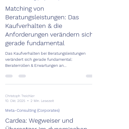
Matching von
Beratungsleistungen: Das
Kaufverhalten & die
Anforderungen verändern sich
gerade fundamental
Das Kaufverhalten bei Beratungsleistungen
verändert sich gerade fundamental:
Beraterrollen & Erwartungen an
Beratungsunternehmen haben sich über die Zeit
stark gewandelt. Unternehmen erwarten heute
mehr als Strategiepapiere und Konzepte: Sie
suchen Partner, die Verantwortung übernehmen,
Resultate liefern und Wandel begleiten.
Christoph Treichler
10. Okt. 2025
2 Min. Lesezeit
Meta-Consulting (Corporates)
Cardea: Wegweiser und