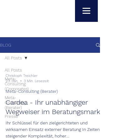
BLOG
All Posts
All Posts
Christoph Treichler
Meta-
23. Jan.
3 Min. Lesezeit
Consulting
(Corporates)
Meta-Consulting (Berater)
Meta-
Cardea - Ihr unabhängiger
Consulting
(Berater)
Wegweiser im Beratungsmarkt
Presse
Ihr Schlüssel für den zielgerichteten und
wirksamen Einsatz externer Beratung In Zeiten
steigender Komplexität, hoher