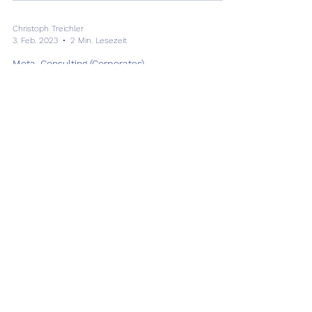
Christoph Treichler
3. Feb. 2023
2 Min. Lesezeit
Meta-Consulting (Corporates)
Digitalisierungsberatung –
Tipps & Tricks für die
Beraterauswahl
Was Sie bei der Auswahl eines
Beratungsunternehmens für digitale
Transformation beachten müssen Die
Zusammenarbeit mit externen...
Christoph Treichler
1. Dez. 2022
2 Min. Lesezeit
Meta-Consulting (Berater)