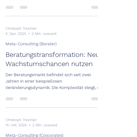
Veränderungsgeschwindigkeit und
zunehmendem Kostendruck stehen
Unternehmen vor einer zentralen
Herausforderung: Wie lässt sich externe Beratung
so einsetzen, dass sie messbaren Mehrwert
Christoph Treichler
4. Dez. 2025
2 Min. Lesezeit
schafft? Denn trotz Kostendisziplin bleiben
Innovation, Wachstum, Kundenorientierung und
Meta-Consulting (Berater)
Wettbewerbsfähigkeit die entscheidenden
Beratungstransformation: Neue
Erfolgsfaktoren. Externe Beratung kann diese Th
Wachstumschancen nutzen
Der Beratungsmarkt befindet sich seit zwei
Jahren in einer beispiellosen
Veränderungsdynamik. Die Komplexität steigt, die
Erwartungen der Kunden ebenso. Dieser Wandel
ist keine vorübergehende Phase – er verändert
grundlegend, wem Kunden vertrauen und
warum.
Christoph Treichler
14. Okt. 2025
2 Min. Lesezeit
Meta-Consulting (Corporates)