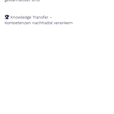
🏆 Knowledge Transfer – 
Kompetenzen nachhaltig verankern
Cardea prüft, ob Beratungen Wissen 
wirksam übertragen und Ihre 
Organisation befähigen
→ damit Ergebnisse langfristig 
wirken und intern weiterentwickelt 
werden können
🏆 Preise & Geschäftsmodelle – 
Fairness und Vergleichbarkeit
Cardea schafft Transparenz über 
Preismodelle und 
Ergebnisorientierung