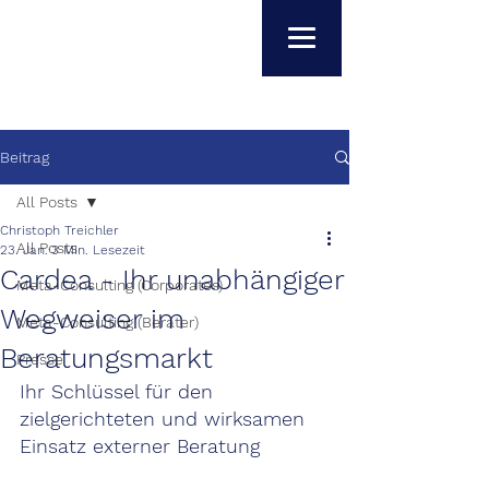
Beitrag
All Posts
Christoph Treichler
All Posts
23. Jan.
3 Min. Lesezeit
Cardea - Ihr unabhängiger
Meta-Consulting (Corporates)
Wegweiser im
Meta-Consulting (Berater)
Beratungsmarkt
Presse
Ihr Schlüssel für den 
zielgerichteten und wirksamen 
Einsatz externer Beratung