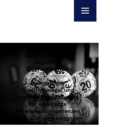
CAP – Cardea
Audited
Performance
Einzigartiges
Qualitätssiegel und
neutrale Auszeichnung
für exzellente
Beratungskompetenzen
und Beratungsleistungen