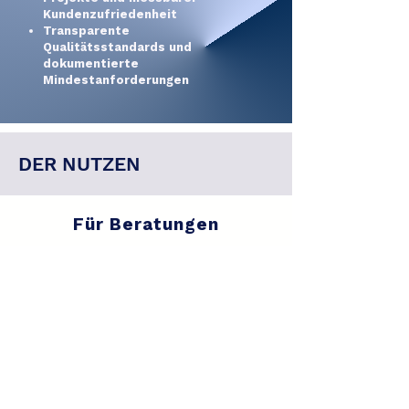
Kundenzufriedenheit
Transparente
Qualitätsstandards und
dokumentierte
Mindestanforderungen
DER NUTZEN
Für Beratungen
Unabhängiger Nachweis
exzellenter Beratungsleistungen
Klare Differenzierung im
Wettbewerb
Scharfe Positionierung durch
belegbare Value Proposition
Nachhaltige Profilierung durch
kontinuierliche