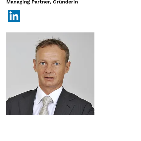
Managing Partner, Gründerin
D
r
. Chris
t
oph Treichler