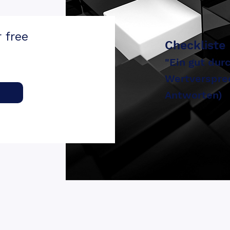
 free
Checkliste
"Ein gut dur
Wertversprec
Antworten)