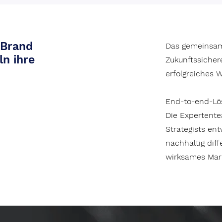
 Brand
Das gemeinsam
ln ihre
Zukunftssichere
erfolgreiches 
End-to-end-Lös
Die Expertent
Strategists en
nachhaltig dif
wirksames Mark