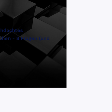
chdachtes
hen - 8 Fragen (und