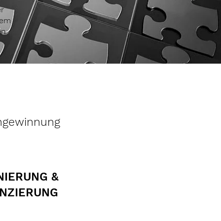
r
rem
en
engewinnung
NIERUNG &
ENZIERUNG