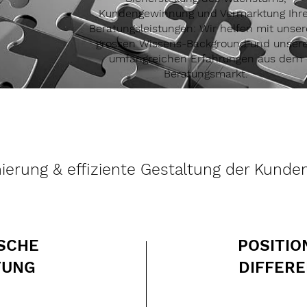
Kundengewinnung und Vermarktung Ihre
Beratungsleistungen: Wir helfen mit unse
grossen Wissens-Background und unser
umfangreichen Erfahrungen aus dem
Beratungsmarkt.
onierung & effiziente Gestaltung der Kund
SCHE
POSITIO
TUNG
DIFFER