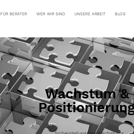
FÜR BERATER
WER WIR SIND
UNSERE ARBEIT
BLOG
Wachstum &
Positionierun
Sicherstellung des Wachstums,