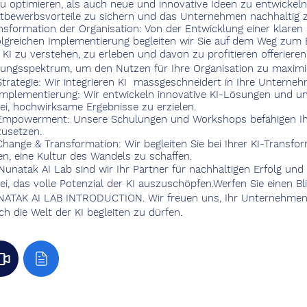
zu optimieren, als auch neue und innovative Ideen zu entwickel
tbewerbsvorteile zu sichern und das Unternehmen nachhaltig zu
nsformation der Organisation:
Von der Entwicklung einer klaren 
olgreichen Implementierung begleiten wir Sie auf dem Weg zum E
KI zu verstehen, zu erleben und davon zu profitieren offerieren 
tungsspektrum, um den Nutzen für Ihre Organisation zu maximi
Strategie: Wir integrieren KI massgeschneidert in Ihre Unterneh
Implementierung: Wir entwickeln innovative KI-Lösungen und un
ei, hochwirksame Ergebnisse zu erzielen.
Empowerment: Unsere Schulungen und Workshops befähigen Ihr 
zusetzen.
Change & Transformation: Wir begleiten Sie bei Ihrer KI-Transfo
en, eine Kultur des Wandels zu schaffen.
Nunatak AI Lab sind wir Ihr Partner für nachhaltigen Erfolg und
ei, das volle Potenzial der KI auszuschöpfen.Werfen Sie einen Bl
ATAK AI LAB INTRODUCTION. Wir freuen uns, Ihr Unternehmen 
ch die Welt der KI begleiten zu dürfen.