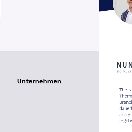
Unternehmen
The N
Thema
Branc
dauer
analy
ergebn