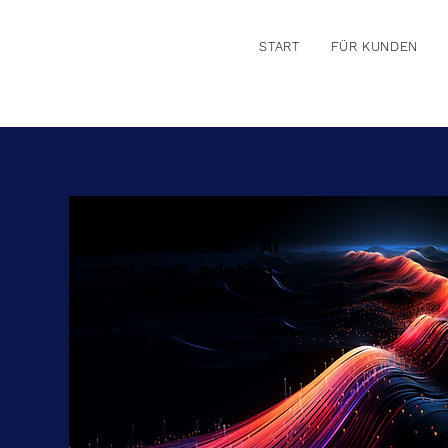
START
FÜR KUNDEN
Nunatak AI Lab – AI
verstehen, erleben
und einsetzen