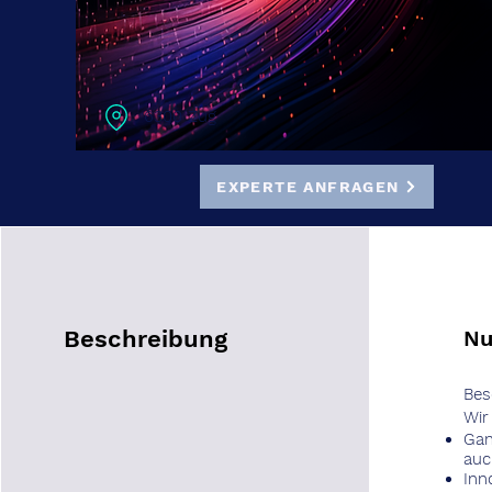
6300 Zug
EXPERTE ANFRAGEN
Beschreibung
Nu
Bes
Wir
Gan
auc
Inn