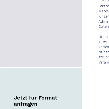
Für un
Strat
Marke
junge
Admin
Daten
Unser
intern
veran
Nunat
stell
Verän
Jetzt für Format
anfragen