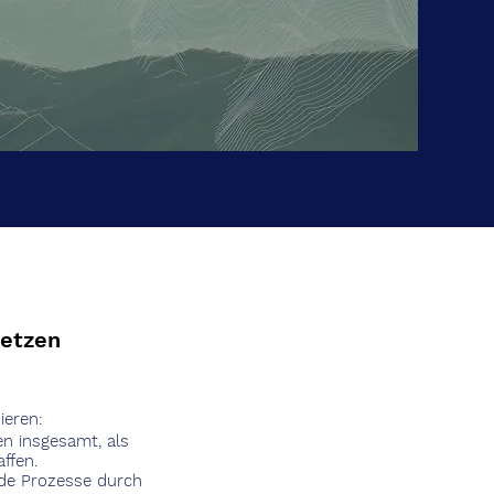
setzen
ieren:
n insgesamt, als
ffen.
nde Prozesse durch