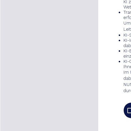
KI 
Wet
Tra
erf
Um 
Lei
KI-
KI-
dab
KI-
ein
KI-
Ihn
Im 
dab
NUN
dur