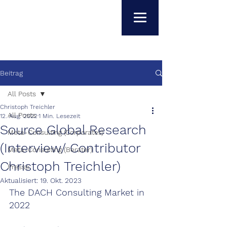
Beitrag
All Posts
Christoph Treichler
All Posts
12. Aug. 2022
1 Min. Lesezeit
Source Global Research
Meta-Consulting (Corporates)
(Interview/ Contributor
Meta-Consulting (Berater)
Christoph Treichler)
Presse
Aktualisiert:
19. Okt. 2023
The DACH Consulting Market in 
2022