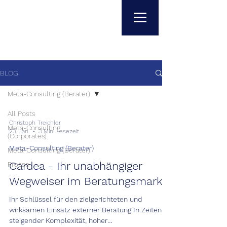
BLOG
Meta-Consulting (Berater)
All Posts
Christoph Treichler
Meta-Consulting
23. Jan.
3 Min. Lesezeit
(Corporates)
Meta-Consulting (Berater)
Meta-Consulting (Berater)
Cardea - Ihr unabhängiger
Presse
Wegweiser im Beratungsmarkt
Ihr Schlüssel für den zielgerichteten und
wirksamen Einsatz externer Beratung In Zeiten
steigender Komplexität, hoher