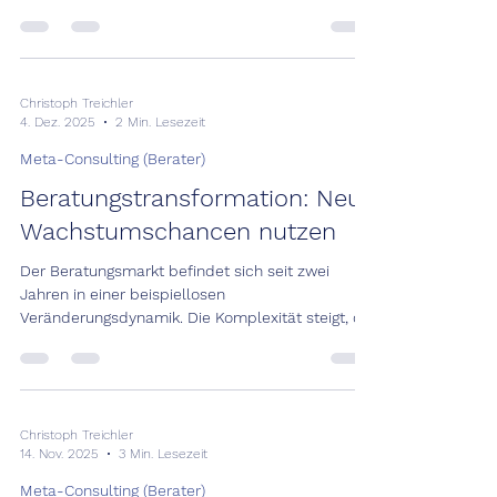
Veränderungsgeschwindigkeit und
zunehmendem Kostendruck stehen
Unternehmen vor einer zentralen
Herausforderung: Wie lässt sich externe Beratung
so einsetzen, dass sie messbaren Mehrwert
Christoph Treichler
4. Dez. 2025
2 Min. Lesezeit
schafft? Denn trotz Kostendisziplin bleiben
Innovation, Wachstum, Kundenorientierung und
Meta-Consulting (Berater)
Wettbewerbsfähigkeit die entscheidenden
Beratungstransformation: Neue
Erfolgsfaktoren. Externe Beratung kann diese Th
Wachstumschancen nutzen
Der Beratungsmarkt befindet sich seit zwei
Jahren in einer beispiellosen
Veränderungsdynamik. Die Komplexität steigt, die
Erwartungen der Kunden ebenso. Dieser Wandel
ist keine vorübergehende Phase – er verändert
grundlegend, wem Kunden vertrauen und
warum.
Christoph Treichler
14. Nov. 2025
3 Min. Lesezeit
Meta-Consulting (Berater)