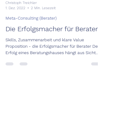
Christoph Treichler
1. Dez. 2022
2 Min. Lesezeit
Meta-Consulting (Berater)
Die Erfolgsmacher für Berater
Skills, Zusammenarbeit und klare Value
Proposition - die Erfolgsmacher für Berater Der
Erfolg eines Beratungshauses hängt aus Sicht
des...
Christoph Treichler
12. Aug. 2022
2 Min. Lesezeit
Meta-Consulting (Berater)
Ambitionierte Zeiten für
Unternehmensberater.
«The New Way of Consulting» Bei den Top-