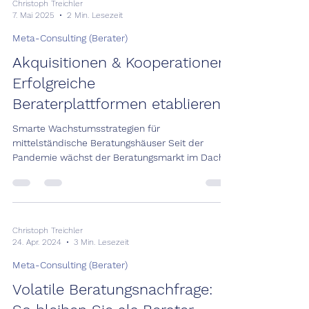
Christoph Treichler
7. Mai 2025
2 Min. Lesezeit
Meta-Consulting (Berater)
Akquisitionen & Kooperationen:
Erfolgreiche
Beraterplattformen etablieren
Smarte Wachstumsstrategien für
mittelständische Beratungshäuser Seit der
Pandemie wächst der Beratungsmarkt im Dach-
Raum wieder deutlich....
Christoph Treichler
24. Apr. 2024
3 Min. Lesezeit
Meta-Consulting (Berater)
Volatile Beratungsnachfrage: