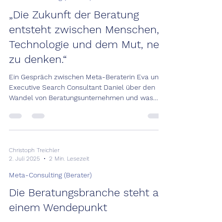
„Die Zukunft der Beratung
entsteht zwischen Menschen,
Technologie und dem Mut, neu
zu denken.“
Ein Gespräch zwischen Meta-Beraterin Eva und
Executive Search Consultant Daniel über den
Wandel von Beratungsunternehmen und was
dieser für die Skills der Berater der nächsten
Generation, Karrieren, Leadership und Recruiting
bedeutet Die Zukunft der Beratung entsteht
zwischen Menschen, Technologie und dem Mut,
neu zu denken Daniel: Eva, wir beobachten
Christoph Treichler
2. Juli 2025
2 Min. Lesezeit
derzeit einen tiefgreifenden Wandel im
Beratungsgeschäft. Wenn du zurückblickst, wie
Meta-Consulting (Berater)
hat sich das Beraterprofil in den letzt
Die Beratungsbranche steht an
einem Wendepunkt