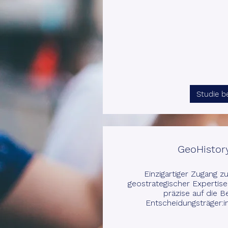
Studie b
GeoHistory
Einzigartiger Zugang z
geostrategischer Expertise,
präzise auf die B
Entscheidungsträger:i