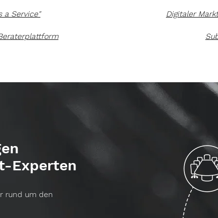
s a Service"
Digitaler Mark
 Beraterplattform
Sub
gen
t-Experten
er rund um den