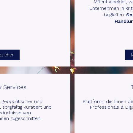
Mitentscheider, w
Unternehmen in krit
begleiten:
So
Handlu
eziehen
 Services
u geopolitischer und
Plattform, die Ihnen d
 sorgfältig kuratiert und
Professionals & Digi
edürfnisse von
nnen zugeschnitten.