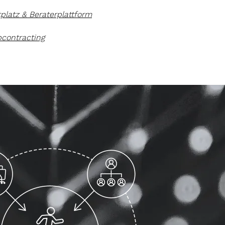
tplatz & Beraterplattform
contracting