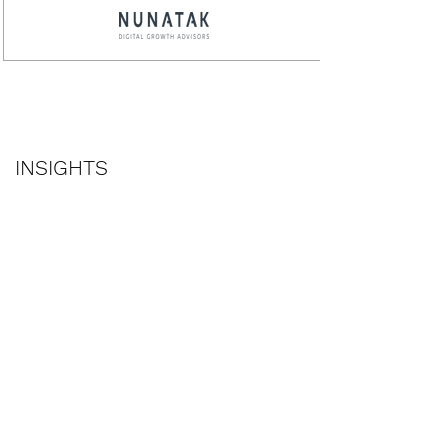
INSIGHTS
Technologie & Digital
Entwicklung einer Demand Generation
& Lead Management Einheit für eine
globales Industrieunternehmen