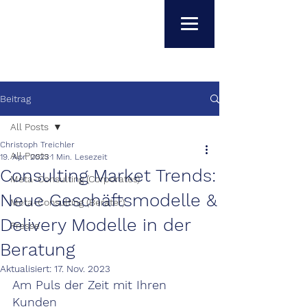
Beitrag
All Posts
Christoph Treichler
All Posts
19. Apr. 2023
1 Min. Lesezeit
Consulting Market Trends:
Meta-Consulting (Corporates)
Neue Geschäftsmodelle &
Meta-Consulting (Berater)
Delivery Modelle in der
Presse
Beratung
Aktualisiert:
17. Nov. 2023
Am Puls der Zeit mit Ihren 
Kunden