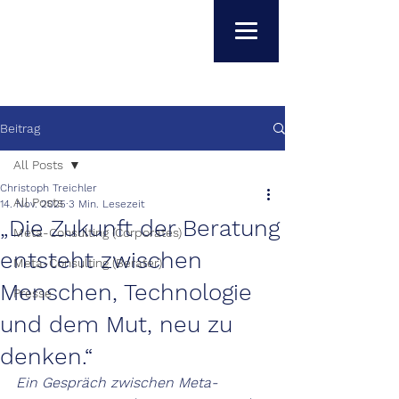
Beitrag
All Posts
Christoph Treichler
All Posts
14. Nov. 2025
3 Min. Lesezeit
„Die Zukunft der Beratung
Meta-Consulting (Corporates)
entsteht zwischen
Meta-Consulting (Berater)
Menschen, Technologie
Presse
und dem Mut, neu zu
denken.“
Ein Gespräch zwischen Meta-