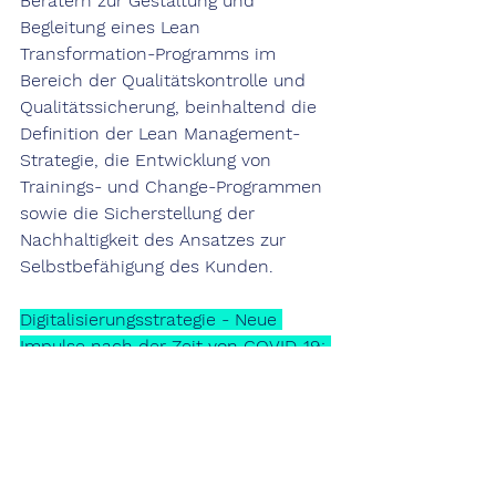
Beratern zur Gestaltung und 
Begleitung eines Lean 
Transformation-Programms im 
Bereich der Qualitätskontrolle und 
Qualitätssicherung, beinhaltend die 
Definition der Lean Management-
Strategie, die Entwicklung von 
Trainings- und Change-Programmen 
sowie die Sicherstellung der 
Nachhaltigkeit des Ansatzes zur 
Selbstbefähigung des Kunden.
Digi
talisierungsstrategie
 - Neue 
Impulse nach der Zei
t von
 COVID-19:
Unser Kunde, ein führendes 
Unternehmen im Transportwesen, 
suchte nach Beratern für die 
Entwicklung einer 
Digitalisierungsstrategie, beinhaltend 