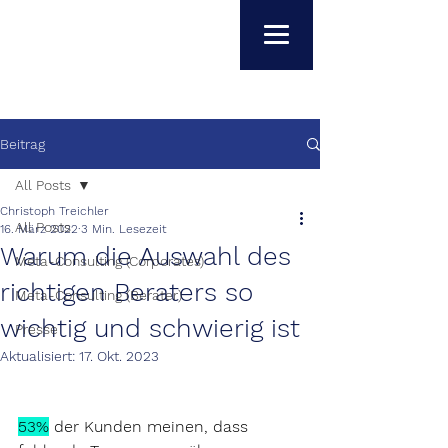
Beitrag
All Posts
Christoph Treichler
All Posts
16. März 2022
3 Min. Lesezeit
Warum die Auswahl des
Meta-Consulting (Corporates)
richtigen Beraters so
Meta-Consulting (Berater)
wichtig und schwierig ist
Presse
Aktualisiert:
17. Okt. 2023
53%
 der Kunden meinen, dass 