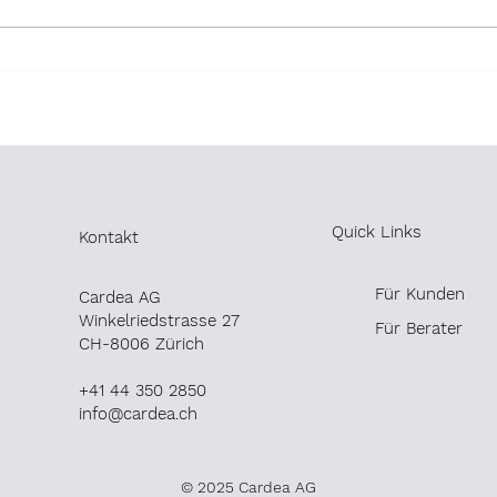
Beratern Die besten
throu
Unternehmensberater des
trend
Jahres 2025 - brand...
Quick Links
Kontakt
Für Kunden
Cardea AG
Winkelrieds
trasse 27
Für Berater
CH-8006 Zürich
+41 44 350 2850
info@cardea.ch
© 2025 Cardea AG