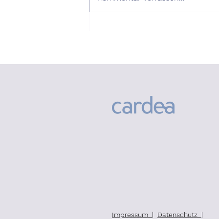
Geschwindigkeit diktieren
heute die Spielregeln im
Beratungs-Geschäft -
Beratungsunternehmen, ob
klein oder gross, müssen d
Impressum
|
Datenschutz
|