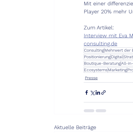
Mit einer differenz
Player 20% mehr U
Zum Artikel:
Interview mit Eva
consulting.de
Consulting
Mehrwert der 
Positionierung
Digital
Stra
Boutique-Beratung
All-i
Ecosystems
Marketing
Pr
Presse
Aktuelle Beiträge