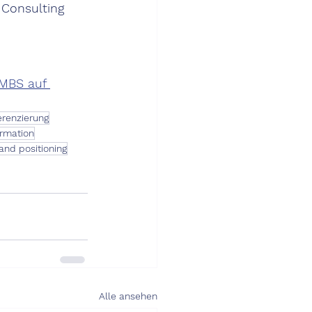
 Consulting 
MBS auf 
erenzierung
rmation
and positioning
Alle ansehen