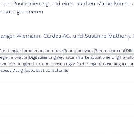
ierten Positionierung und einer starken Marke können
msatz generieren
 Manger-Wiemann, Cardea AG, und Susanne Mathony, 
Beratung
Unternehmensberatung
Beraterauswahl
Beratungsmarkt
Diff
tegie
Innovation
Digitalisierung
Wachstum
Markenpositionierung
Transfo
n-one Beratung
end-to-end consulting
Anforderungen
Consulting 4.0.
br
ozesse
Design
specialist consultants