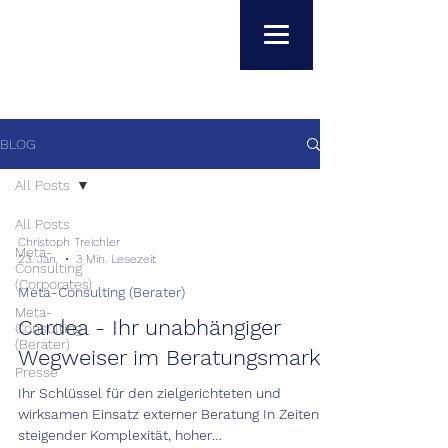
BLOG
All Posts
All Posts
Christoph Treichler
Meta-
23. Jan.
3 Min. Lesezeit
Consulting
(Corporates)
Meta-Consulting (Berater)
Meta-
Cardea - Ihr unabhängiger
Consulting
(Berater)
Wegweiser im Beratungsmarkt
Presse
Ihr Schlüssel für den zielgerichteten und
wirksamen Einsatz externer Beratung In Zeiten
steigender Komplexität, hoher