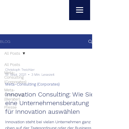
BLOG
All Posts
All Posts
Christoph Treichler
Meta-
19. Sept. 2021
3 Min. Lesezeit
Consulting
(Corporates)
Meta-Consulting (Corporates)
Meta-
Innovation Consulting: Wie Sie
Consulting
(Berater)
eine Unternehmensberatung
Presse
für Innovation auswählen
Innovation steht bei vielen Unternehmen ganz
oben auf der Tagesordnung oder der Business