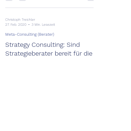
Christoph Treichler
27. Feb. 2020
3 Min. Lesezeit
Meta-Consulting (Berater)
Strategy Consulting: Sind
Strategieberater bereit für die
Zukunft?
Es gab vor einiger Zeit Stimmen, die der
klassischen Strategieberatung den Untergang
vorausgesagt haben. Obwohl man seit einigen
Jahren...
Christoph Treichler
17. Jan. 2020
2 Min. Lesezeit
Presse