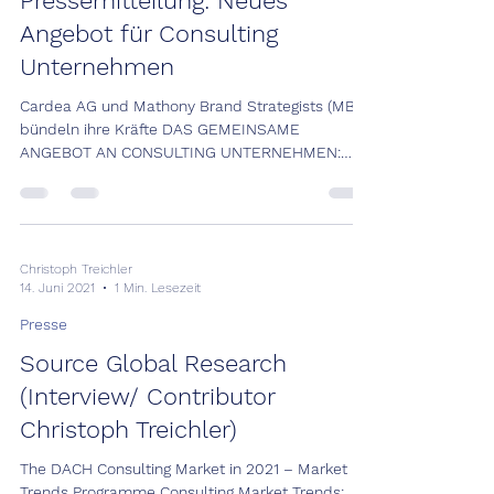
Pressemitteilung: Neues
Angebot für Consulting
Unternehmen
Cardea AG und Mathony Brand Strategists (MBS)
bündeln ihre Kräfte DAS GEMEINSAME
ANGEBOT AN CONSULTING UNTERNEHMEN:
ZUKUNFTSSICHERE...
Christoph Treichler
14. Juni 2021
1 Min. Lesezeit
Presse
Source Global Research
(Interview/ Contributor
Christoph Treichler)
The DACH Consulting Market in 2021 – Market
Trends Programme Consulting Market Trends: