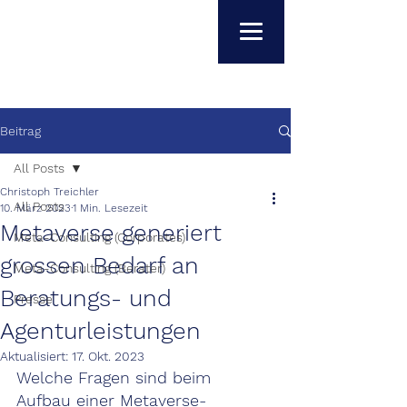
Beitrag
All Posts
Christoph Treichler
All Posts
10. März 2023
1 Min. Lesezeit
Metaverse generiert
Meta-Consulting (Corporates)
grossen Bedarf an
Meta-Consulting (Berater)
Beratungs- und
Presse
Agenturleistungen
Aktualisiert:
17. Okt. 2023
Welche Fragen sind beim 
Aufbau einer Metaverse-