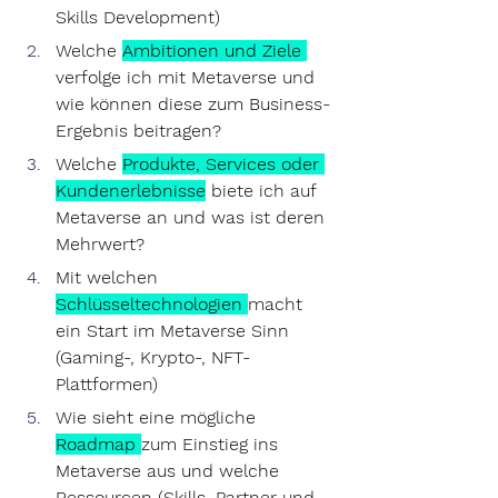
Skills Development)
Welche 
Ambitionen
 und 
Ziele
verfolge ich mit Metaverse und 
wie können diese zum Business-
Ergebnis beitragen?
Welche 
Produkte
, 
Services
 oder 
Kundenerlebnisse
 biete ich auf 
Metaverse an und was ist deren 
Mehrwert?
Mit welchen 
Schlüsseltechnologien
macht 
ein Start im Metaverse Sinn 
(Gaming-, Krypto-, NFT-
Plattformen)
Wie sieht eine mögliche 
Roadmap
zum Einstieg ins 
Metaverse aus und welche 
Ressourcen
 (Skills, Partner und 