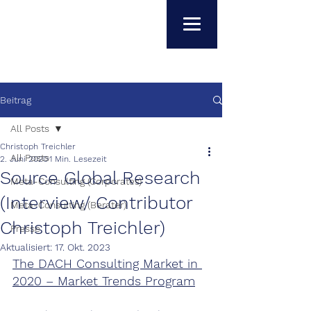
Beitrag
All Posts
Christoph Treichler
All Posts
2. Juni 2020
1 Min. Lesezeit
Source Global Research
Meta-Consulting (Corporates)
(Interview/ Contributor
Meta-Consulting (Berater)
Christoph Treichler)
Presse
Aktualisiert:
17. Okt. 2023
The DACH Consulting Market in 
2020 – Market Trends Program