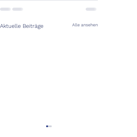
Alle ansehen
Aktuelle Beiträge
Brand eins: Die besten
Source Global 
Unternehmensberater
(Interview/ Con