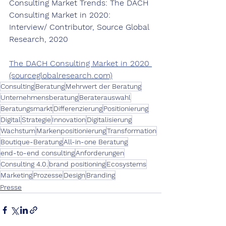
Consulting Market Trends: The DACH 
Consulting Market in 2020: 
Interview/ Contributor, Source Global 
Research, 2020
The DACH Consulting Market in 2020 
(sourceglobalresearch.com)
Consulting
Beratung
Mehrwert der Beratung
Unternehmensberatung
Beraterauswahl
Beratungsmarkt
Differenzierung
Positionierung
Digital
Strategie
Innovation
Digitalisierung
Wachstum
Markenpositionierung
Transformation
Boutique-Beratung
All-in-one Beratung
end-to-end consulting
Anforderungen
Consulting 4.0.
brand positioning
Ecosystems
Marketing
Prozesse
Design
Branding
Presse