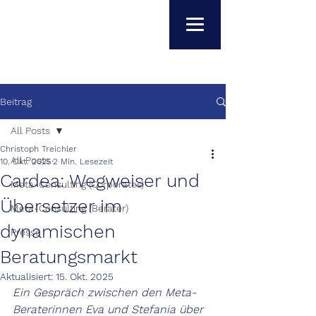
Beitrag
All Posts
Christoph Treichler
All Posts
10. Okt. 2025
2 Min. Lesezeit
Cardea: Wegweiser und
Meta-Consulting (Corporates)
Übersetzer im
Meta-Consulting (Berater)
dynamischen
Presse
Beratungsmarkt
Aktualisiert:
15. Okt. 2025
Ein Gespräch zwischen den Meta-
Beraterinnen Eva und Stefania über 